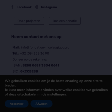
Facebook
Instagram
Onze projecten
Doe een donatie
Neem contact met ons op
Mail:
info@fondation-nicolasgigot.org
Tél.:
+32 (0)4 358 36 90
Doneer op de rekening:
IBAN :
BE88 0689 3834 0641
BIC :
GKCCBEBB
We gebruiken cookies om je de beste ervaring op onze site te
bieden.
Je kunt meer informatie vinden over welke cookies we gebruiken
of deze uitschakelen in de
instellingen
.
© Copyright 2021 |
Connectez-Moi – Webbureau
Accepteer
Afwijzen