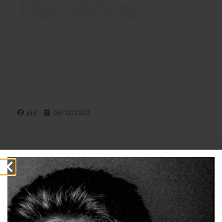
SAINT NICOLAS
pid
05/12/2023
Deze Sinterklaasdag combineren we traditie en humor om
op te roepen tot vrijgevigheid! Dit festival, doordrenkt van
traditie, roept de ziel van onze Stichting op, opgedragen
aan onze geliefde Nicolas.
Nicolas verdient, ondanks zijn beproeving, alle zegen. Zijn
vriendelijkheid tegenover tegenslagen inspireert ons nog
steeds.