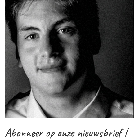
Geef voor deze speciale dag een cadeau dat verder gaat
dan apparatuur: een maandelijkse donatie van €5 via een
doorlopende opdracht. Dit versterkt onze missie om troost
en hoop te brengen.
Bedrijven, dit is het moment om een speciale gift te doen
aan de Nicolas Gigot Foundation. Uw steun blijft onze
missie voeden.
Nicolas is niet meer onder ons, maar zijn welwillende geest
verlicht onze acties. Jouw donatie eert zijn nalatenschap.
Elke donatie van minstens €40 per jaar geeft recht op een
belastingcertificaat. Jouw vrijgevigheid is een investering in
onze gemeenschappelijke zaak.
Laten we de stilte doorbreken, laten we een stem
laten horen.
IBAN :BE88 0689 3834 0641
BIC :GKCCBEBB
Abonneer op onze nieuwsbrief !
Ps: stuur me je gegevens voor het belastingcertificaat voor